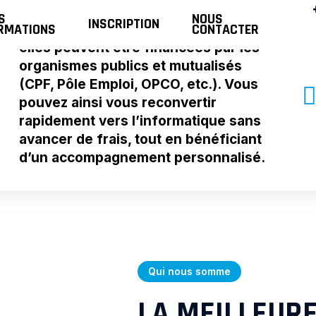
Nos formations certifiées Qualiopi
S
NOUS
INSCRIPTION
RMATIONS
CONTACTER
sont gratuites pour les apprenants, car
elles peuvent être financées par les
organismes publics et mutualisés
(CPF, Pôle Emploi, OPCO, etc.). Vous
pouvez ainsi vous reconvertir
rapidement vers l’informatique sans
avancer de frais, tout en bénéficiant
d’un accompagnement personnalisé.
Qui nous somme
LA MEILLEUR