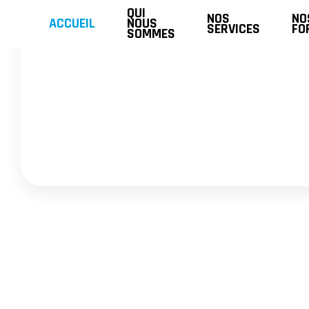
Skip
QUI
NOS
NO
ACCUEIL
NOUS
SERVICES
FO
SOMMES
to
content