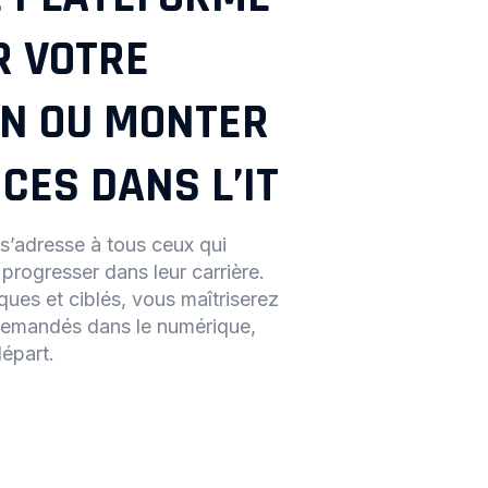
R VOTRE
N OU MONTER
CES DANS L’IT
s’adresse à tous ceux qui
progresser dans leur carrière.
ues et ciblés, vous maîtriserez
 demandés dans le numérique,
départ.