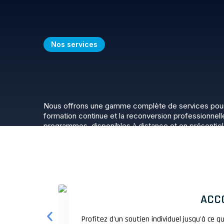
Nos services
Nous offrons une gamme complète de services pour v
formation continue et la reconversion professionnel
programmes, disponibles à distance et en présentiel
donner les compétences nécessaires pour réussir da
haute qualité, nous proposons un accompagnement pe
actif avec notre réseau étendu.
ACC
Profitez d'un soutien individuel jusqu'à ce