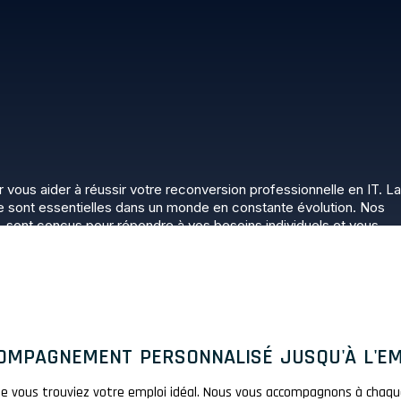
ous aider à réussir votre reconversion professionnelle en IT. La
le sont essentielles dans un monde en constante évolution. Nos
, sont conçus pour répondre à vos besoins individuels et vous
ns les technologies les plus recherchées. En plus des cours de
rsonnalisé jusqu’à l’emploi et des opportunités de networking
OMPAGNEMENT PERSONNALISÉ JUSQU'À L'EM
 que vous trouviez votre emploi idéal. Nous vous accompagnons à chaq